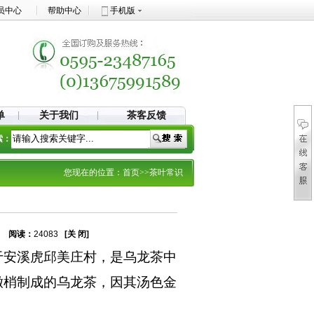
员中心
帮助中心
手机版
单
关于我们
茶客反馈
索：
您现在的位置：
首页
>>茶叶常识
49
阅读：
24083
[关 闭]
于安溪虎邱美庄村，是乌龙茶中
嫩梢制成的乌龙茶，因其汤色金