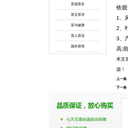
茶源茶史
铁观
茶文茶诗
1、
茶与健康
2、
茶人茶话
3、
国外茶情
高;
本文
源！
上一条
下一条