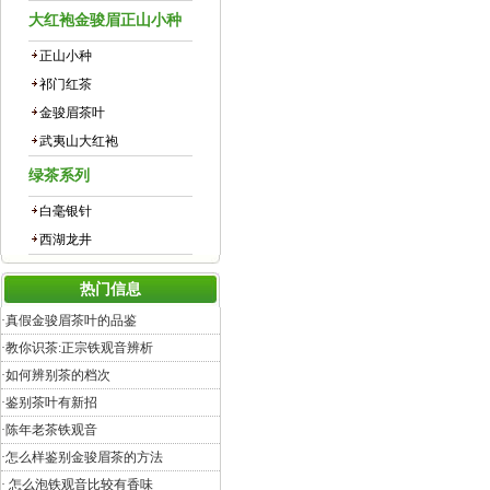
大红袍金骏眉正山小种
正山小种
祁门红茶
金骏眉茶叶
武夷山大红袍
绿茶系列
白毫银针
西湖龙井
热门信息
·
真假金骏眉茶叶的品鉴
·
教你识茶:正宗铁观音辨析
·
如何辨别茶的档次
·
鉴别茶叶有新招
·
陈年老茶铁观音
·
怎么样鉴别金骏眉茶的方法
·
怎么泡铁观音比较有香味