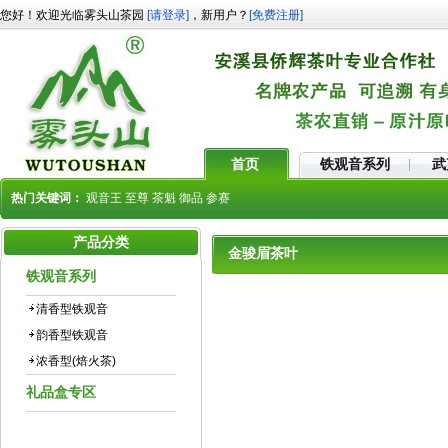
您好！欢迎光临雾头山茶园
[请登录]
，新用户？
[免费注册]
首页
铁观音系列
武
热门关键词：
观音王
至尊
茶魁
御品
参赛
产品分类
金骏眉茶叶
铁观音系列
清香型铁观音
韵香型铁观音
浓香型(焙火茶)
礼品盒专区