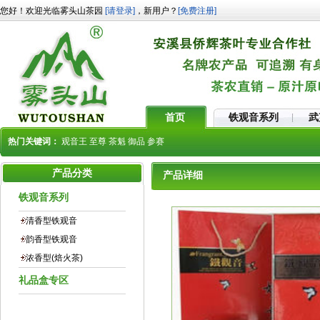
您好！欢迎光临雾头山茶园
[请登录]
，新用户？
[免费注册]
首页
铁观音系列
武
热门关键词：
观音王
至尊
茶魁
御品
参赛
产品分类
产品详细
铁观音系列
清香型铁观音
韵香型铁观音
浓香型(焙火茶)
礼品盒专区