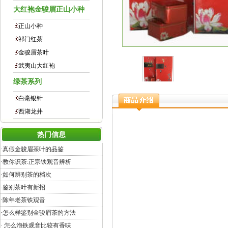
大红袍金骏眉正山小种
正山小种
祁门红茶
金骏眉茶叶
武夷山大红袍
绿茶系列
白毫银针
西湖龙井
热门信息
·
真假金骏眉茶叶的品鉴
·
教你识茶:正宗铁观音辨析
·
如何辨别茶的档次
·
鉴别茶叶有新招
·
陈年老茶铁观音
·
怎么样鉴别金骏眉茶的方法
·
怎么泡铁观音比较有香味